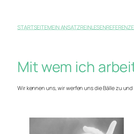
Zum
Inhalt
springen
STARTSEITE
MEIN ANSATZ
REINLESEN
REFERENZ
Mit wem ich arbei
Wir kennen uns, wir werfen uns die Bälle zu und 